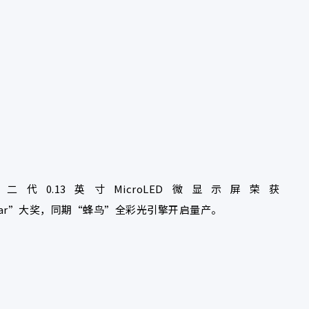
第二代0.13英寸MicroLED微显示屏荣获
the Year”大奖，同期“蜂鸟”全彩
光引擎开启量产。