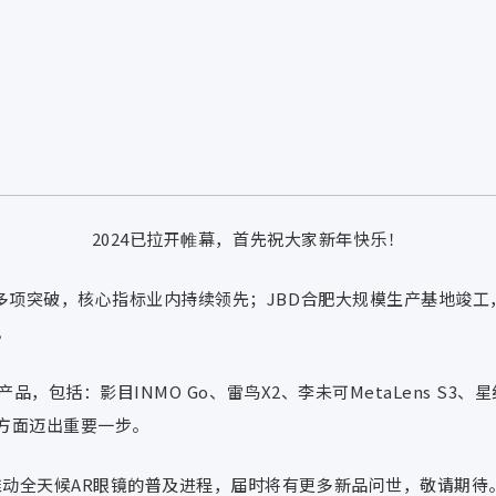
2024已拉开帷幕，首先祝大家新年快乐！
取得多项突破，核心指标业内持续领先；JBD合肥大规模生产基地竣工
。
产品，包括：影目INMO Go、雷鸟X2、李未可MetaLens S
方面迈出重要一步。
速推动全天候AR眼镜的普及进程，届时将有更多新品问世，敬请期待。